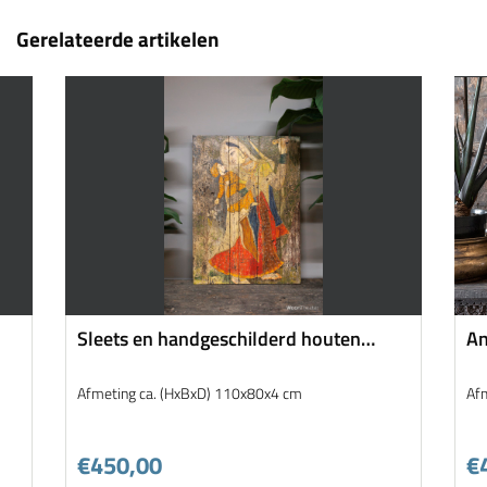
Gerelateerde artikelen
Sleets en handgeschilderd houten
An
wandpaneel/kunstwerk
Afmeting ca. (HxBxD) 110x80x4 cm
Af
€450,00
€