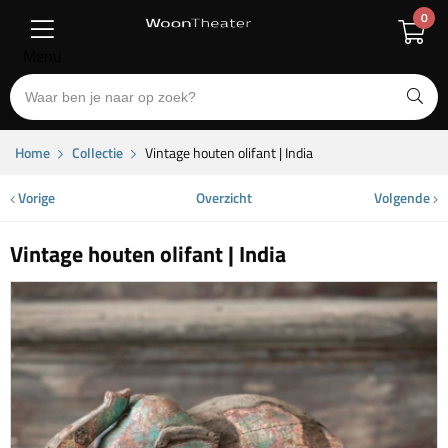
0
Menu
Home
Collectie
Vintage houten olifant | India
Vorige
Overzicht
Volgende
Vintage houten olifant | India