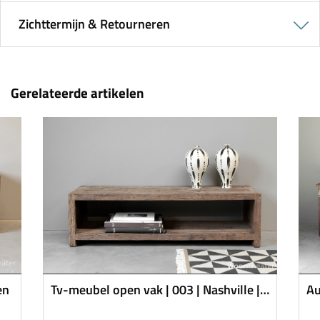
Zichttermijn & Retourneren
Gerelateerde artikelen
en
Tv-meubel open vak | 003 | Nashville |
Au
Mix & Match | Capital Collection