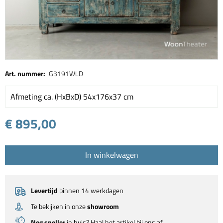
Art. nummer:
G3191WLD
Afmeting ca. (HxBxD) 54x176x37 cm
€ 895,00
In winkelwagen
Levertijd
binnen 14 werkdagen
Te bekijken in onze
showroom
Nog sneller
in huis? Haal het artikel bij ons af