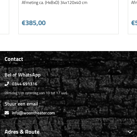
Afmeting ca. (HxBxD) 34x120x40 cm
Af
€385,00
€
Contact
Bel of WhatsApp
0344 691316
(dinsdag t/m zaterdag van 10 tot 17 uur)
Stuur een email
info@woontheater.com
Adres & Route