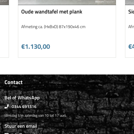
Oude wandtafel met plank
Si
Afmeting ca. (HxBxD) 87x190x46 cm
Af
€1.130,00
€
Contact
Bel of WhatsApp
0344 691316
(dinsdag t/m zaterdag van 10 tot 17 uur)
Stuur een email