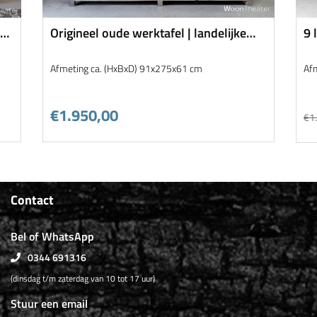
|
Origineel oude werktafel | landelijke
9 
stijl
Afmeting ca. (HxBxD) 91x275x61 cm
Af
€1.950,00
€1
Contact
Bel of WhatsApp
0344 691316
(dinsdag t/m zaterdag van 10 tot 17 uur)
Stuur een email