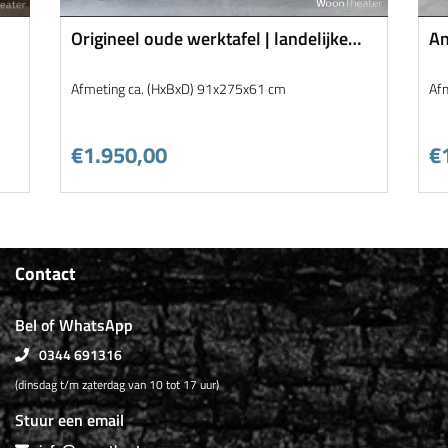
Origineel oude werktafel | landelijke
An
stijl
Afmeting ca. (HxBxD) 91x275x61 cm
Af
€1.950,00
€
Contact
Bel of WhatsApp
0344 691316
(dinsdag t/m zaterdag van 10 tot 17 uur)
Stuur een email