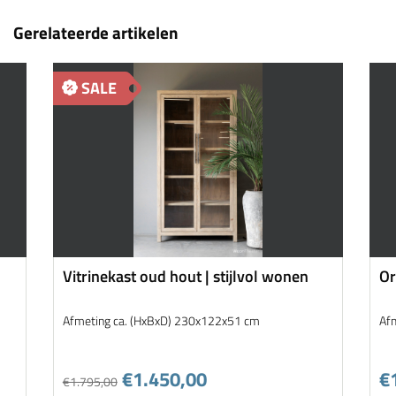
Gerelateerde artikelen
SALE
Vitrinekast oud hout | stijlvol wonen
Or
Afmeting ca. (HxBxD) 230x122x51 cm
Af
€1.450,00
€
€1.795,00