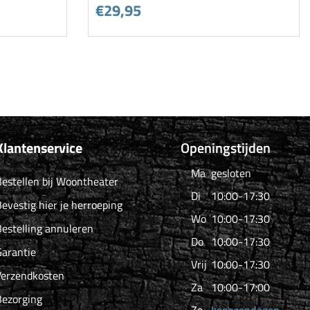
€29,95
Klantenservice
Openingstijden
Ma
gesloten
estellen bij Woontheater
Di
10:00-17:30
evestig hier je herroeping
Wo
10:00-17:30
estelling annuleren
Do
10:00-17:30
arantie
Vrij
10:00-17:30
Verzendkosten
Za
10:00-17:00
Bezorging
Zo
koopzondagen