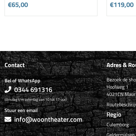
€65,00
€119,00
Contact
Adres & Ro
Bezoek de sh
Bel of WhatsApp
Hoolweg 1
0344 691316
4021CN Maur
(dinsdag t/m zaterdag van 10 tot 17 uur)
Routebeschrij
Stuur een email
Regio
info@woontheater.com
Culemborg
Geldermalsen