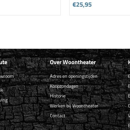
€25,95
ute
Over Woontheater
owroom
Adres en openingstijden
B
Koopzondagen
B
ik
Historie
B
ving
Werken bij Woontheater
G
Contact