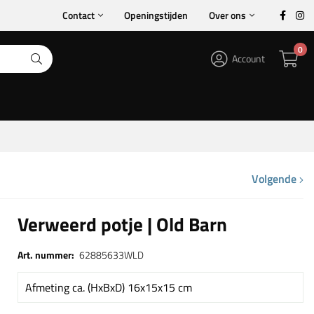
Contact
Openingstijden
Over ons
0
Account
Volgende
Verweerd potje | Old Barn
Art. nummer:
62885633WLD
Afmeting ca. (HxBxD) 16x15x15 cm