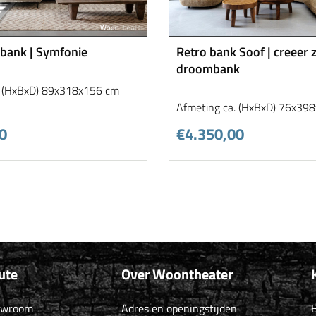
bank | Symfonie
Retro bank Soof | creeer z
droombank
. (HxBxD) 89x318x156 cm
Afmeting ca. (HxBxD) 76x39
0
€4.350,00
ute
Over Woontheater
owroom
Adres en openingstijden
B