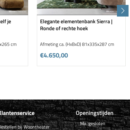
elf je
Elegante elementenbank Sierra |
Ronde of rechte hoek
8x265 cm
Afmeting ca. (HxBxD) 81x335x287 cm
€4.650,00
Klantenservice
Openingstijden
Ma
gesloten
estellen bij Woontheater