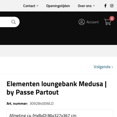
Contact
Openingstijden
Over ons
0
Account
Volgende
Elementen loungebank Medusa |
by Passe Partout
Art. nummer:
30928400WLD
Afmeting ca. (HxBxD) 86x327x367 cm