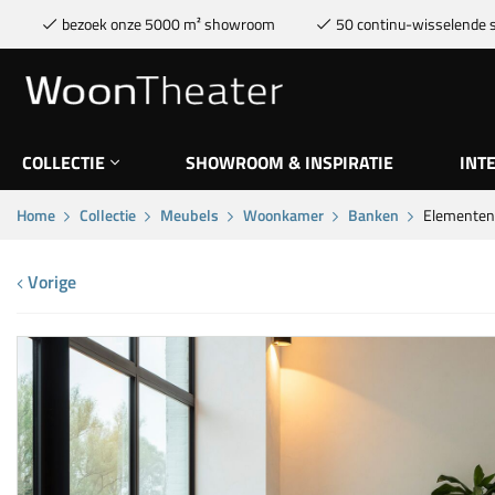
bezoek onze 5000 m² showroom
50 continu-wisselende s
COLLECTIE
SHOWROOM & INSPIRATIE
INT
Home
Collectie
Meubels
Woonkamer
Banken
Elementen 
Vorige