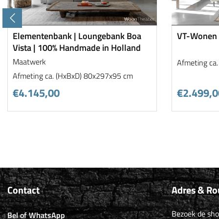
Elementenbank | Loungebank Boa
VT-Wonen 
Vista | 100% Handmade in Holland
Maatwerk
Afmeting ca
Afmeting ca. (HxBxD) 80x297x95 cm
€4.145,00
€2.499,0
Contact
Adres & Ro
Bezoek de sh
Bel of WhatsApp