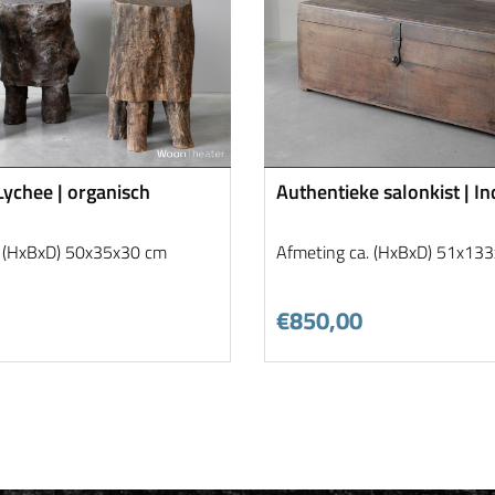
 Lychee | organisch
Authentieke salonkist | In
. (HxBxD) 50x35x30 cm
Afmeting ca. (HxBxD) 51x13
€850,00