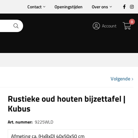
Contact
Openingstijden
Over ons
0
Account
Volgende
Rustieke oud houten bijzettafel |
Kubus
Art. nummer:
9225WLD
Afmeting ca. (HxBxD) 40x50x50 cm