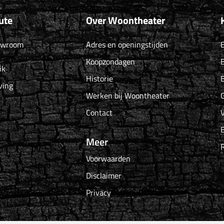
ute
Over Woontheater
owroom
Adres en openingstijden
B
Koopzondagen
B
ik
Historie
B
ving
Werken bij Woontheater
G
Contact
Meer
Voorwaarden
Disclaimer
Privacy