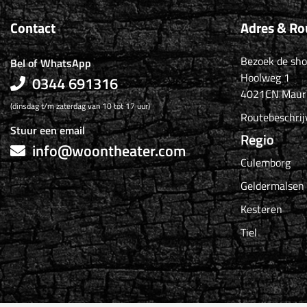
Contact
Adres & Ro
Bezoek de sh
Bel of WhatsApp
Hoolweg 1
0344 691316
4021CN Maur
(dinsdag t/m zaterdag van 10 tot 17 uur)
Routebeschrij
Stuur een email
Regio
info@woontheater.com
Culemborg
Geldermalsen
Kesteren
Tiel