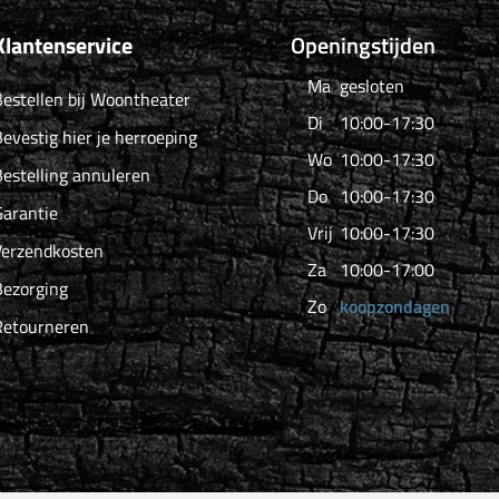
Klantenservice
Openingstijden
Ma
gesloten
estellen bij Woontheater
Di
10:00-17:30
evestig hier je herroeping
Wo
10:00-17:30
estelling annuleren
Do
10:00-17:30
arantie
Vrij
10:00-17:30
Verzendkosten
Za
10:00-17:00
Bezorging
Zo
koopzondagen
Retourneren