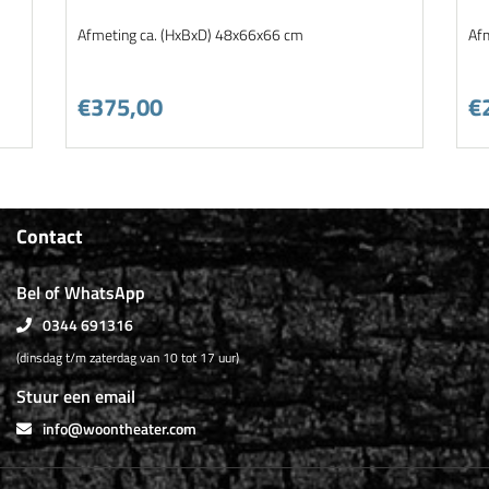
Afmeting ca. (HxBxD) 48x66x66 cm
Af
€375,00
€
Contact
Bel of WhatsApp
0344 691316
(dinsdag t/m zaterdag van 10 tot 17 uur)
Stuur een email
info@woontheater.com