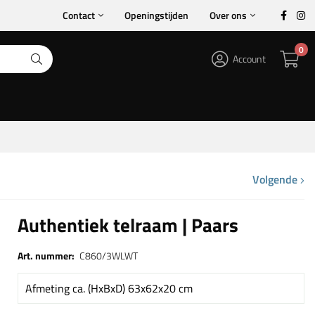
Contact
Openingstijden
Over ons
0
Account
Volgende
Authentiek telraam | Paars
Art. nummer:
C860/3WLWT
Afmeting ca. (HxBxD) 63x62x20 cm