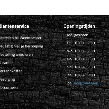
Klantenservice
Openingstijden
Ma
gesloten
estellen bij Woontheater
Di
10:00-17:30
evestig hier je herroeping
Wo
10:00-17:30
estelling annuleren
Do
10:00-17:30
arantie
Vrij
10:00-17:30
Verzendkosten
Za
10:00-17:00
Bezorging
Zo
koopzondagen
Retourneren