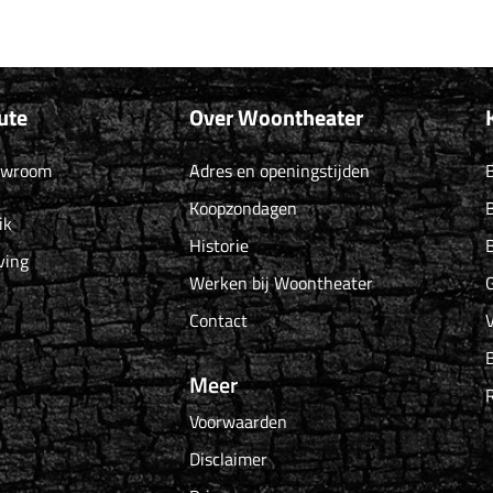
ute
Over Woontheater
owroom
Adres en openingstijden
B
Koopzondagen
B
ik
Historie
B
ving
Werken bij Woontheater
G
Contact
Meer
Voorwaarden
Disclaimer