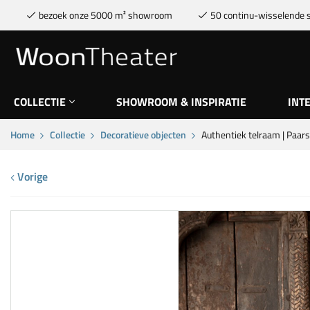
bezoek onze 5000 m² showroom
50 continu-wisselende s
COLLECTIE
SHOWROOM & INSPIRATIE
INT
Home
Collectie
Decoratieve objecten
Authentiek telraam | Paars
Vorige