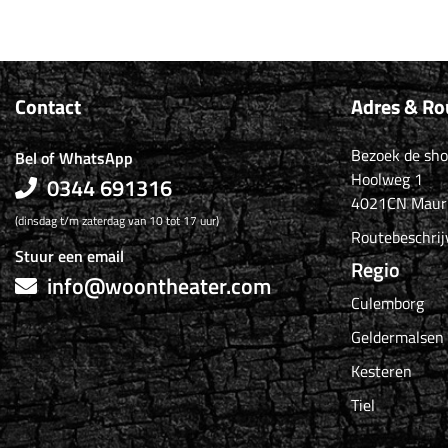
Contact
Adres & Ro
Bezoek de sh
Bel of WhatsApp
Hoolweg 1
0344 691316
4021CN Maur
(dinsdag t/m zaterdag van 10 tot 17 uur)
Routebeschrij
Stuur een email
Regio
info@woontheater.com
Culemborg
Geldermalsen
Kesteren
Tiel