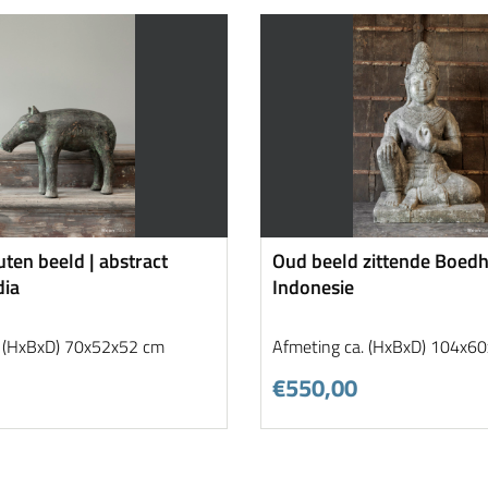
ten beeld | abstract
Oud beeld zittende Boedh
dia
Indonesie
. (HxBxD) 70x52x52 cm
Afmeting ca. (HxBxD) 104x6
€550,00