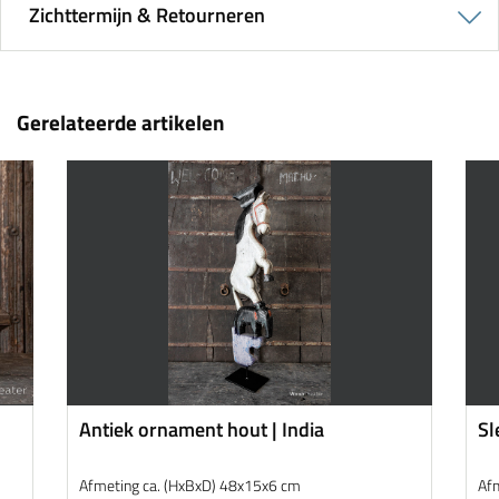
Zichttermijn & Retourneren
Gerelateerde artikelen
Antiek ornament hout | India
Sl
wa
Afmeting ca. (HxBxD) 48x15x6 cm
Af