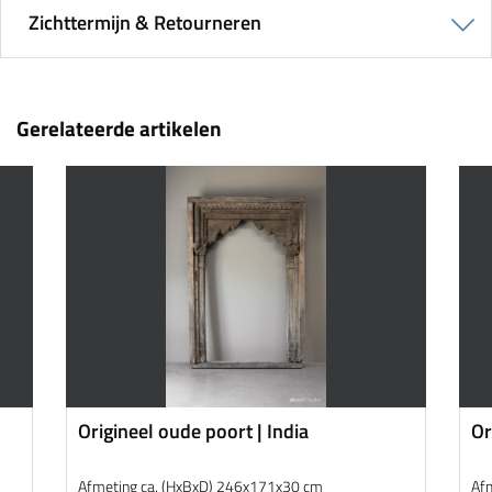
Zichttermijn & Retourneren
Gerelateerde artikelen
Origineel oude poort | India
Or
In
Afmeting ca. (HxBxD) 246x171x30 cm
Af