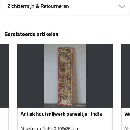
Zichttermijn & Retourneren
Gerelateerde artikelen
Antiek houtsnijwerk paneeltje | India
Wa
Afmeting ca. (HxBxD) 108x26x4 cm
Af