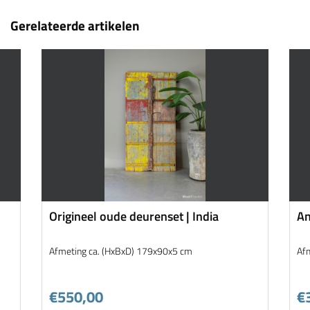
Gerelateerde artikelen
Origineel oude deurenset | India
An
Afmeting ca. (HxBxD) 179x90x5 cm
Af
€550,00
€