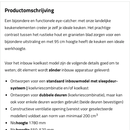
Productomschrijving
Een bijzondere en functionele eye-catcher: met onze landelijke
keukenelementen creëer je zelf je ideale keuken. Het prachtige
contrast tussen het rustieke hout en granieten blad zorgen voor een
bijzondere uitstraling en met 95 cm hoogte heeft de keuken een ideale
werkhoogte.
Voor het inbouw koelkast model zijn de volgende details goed om te
weten; dit element wordt
zónder
inbouw apparatuur geleverd:
Ontworpen voor een
standaard inbouwmodel met
sleepdeur-
systeem
|
koelvriescombinatie en/of koelkast
Ontworpen voor
dubbele deuren
(koelvriescombinatie), maar kan
ook voor enkele deuren worden gebruikt (beide deuren bevestigen)
Constructieve ventilatie opening (vereist voor geselecteerde
3
modellen) voldoet aan norm van minimaal 200 cm
Nis
hoogte
1780 mm
Nis
breedte
550-570 mm