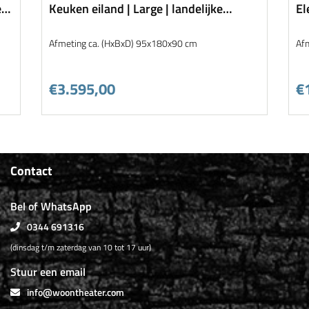
en
Keuken eiland | Large | landelijke
El
keuken collectie | K009
Gr
Afmeting ca. (HxBxD) 95x180x90 cm
Af
€3.595,00
€
Contact
Bel of WhatsApp
0344 691316
(dinsdag t/m zaterdag van 10 tot 17 uur)
Stuur een email
info@woontheater.com