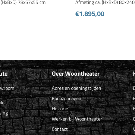
. (HxBxD) 78x57x55 cm
Afmeting ca. (HxBxD) 80x24
€1.895,00
ute
Over Woontheater
owroom
Adres en openingstijden
B
Koopzondagen
B
ik
Historie
B
ving
Werken bij Woontheater
G
Contact