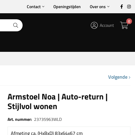
Contact
Openingstijden
Over ons
0
Account
Volgende
Armstoel Noa | Auto-return |
Stijlvol wonen
Art. nummer:
23735963WLD
Afmeting ca. (HxBxD) 83x64x67 cm