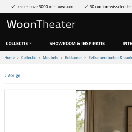
bezoek onze 5000 m² showroom
50 continu-wisselende s
COLLECTIE
SHOWROOM & INSPIRATIE
INT
Home
Collectie
Meubels
Eetkamer
Eetkamerstoelen & ban
Vorige