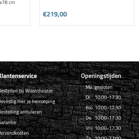
0x78 cm
€219,00
Klantenservice
Openingstijden
Ma
gesloten
estellen bij Woontheater
Di
10:00-17:30
evestig hier je herroeping
Wo
10:00-17:30
estelling annuleren
Do
10:00-17:30
arantie
Vrij
10:00-17:30
Verzendkosten
Za
10:00-17:00