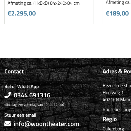
Afmeting ca
Afmeting ca. (HxBxD) 84x240x84 cm
€2.295,00
€189,00
Contact
Adres & Ro
Bezoek de sh
Bel of WhatsApp
Hoolweg 1
0344 691316
4021CN Maur
(dinsdag t/m zaterdag van 10 tot 17 uur)
Routebeschrij
Stuur een email
Regio
info@woontheater.com
Culemborg