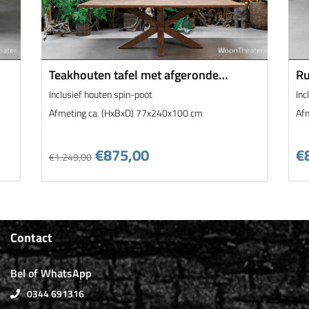
Teakhouten tafel met afgeronde
Ru
hoeken | Harlem
Inclusief houten spin-poot
Inc
Afmeting ca. (HxBxD) 77x240x100 cm
Af
€875,00
€
€1.249,00
Contact
Bel of WhatsApp
0344 691316