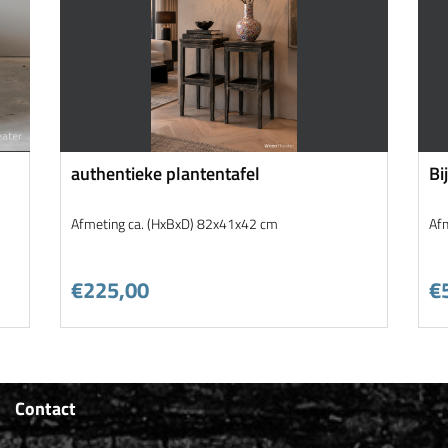
authentieke plantentafel
Bi
Afmeting ca. (HxBxD) 82x41x42 cm
Af
€225,00
€
Contact