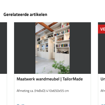
Gerelateerde artikelen
V
Maatwerk wandmeubel | TailorMade
Un
Afmeting ca. (HxBxD) 410x650x55 cm
Af