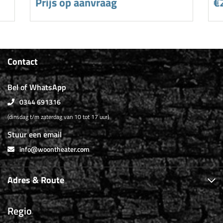
Prijs op aanvraag
€
Contact
Bel of WhatsApp
0344 691316
(dinsdag t/m zaterdag van 10 tot 17 uur)
Stuur een email
info@woontheater.com
Adres & Route
Regio