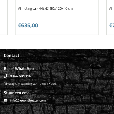
Afmeting ca. (HxBxD) 80x120x40 cm
Af
€635,00
€
Contact
Bel of WhatsApp
0344 691316
(dinsdag t/m zaterdag van 10 tot 17 uur)
Stuur een email
info@woontheater.com