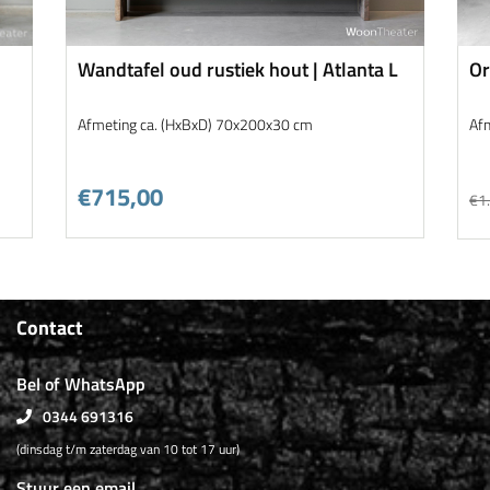
Wandtafel oud rustiek hout | Atlanta L
Or
w
Afmeting ca. (HxBxD) 70x200x30 cm
Af
€715,00
€1
Contact
Bel of WhatsApp
0344 691316
(dinsdag t/m zaterdag van 10 tot 17 uur)
Stuur een email