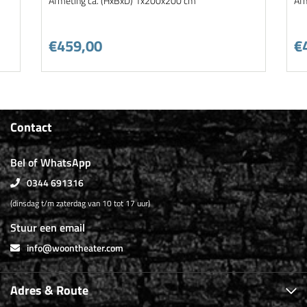
Afmeting ca. (HxBxD) 1x200x200 cm
Af
€459,00
€
Contact
Bel of WhatsApp
0344 691316
(dinsdag t/m zaterdag van 10 tot 17 uur)
Stuur een email
info@woontheater.com
Adres & Route