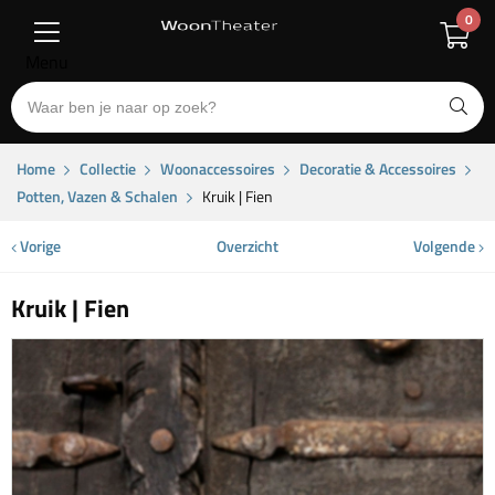
0
Menu
Home
Collectie
Woonaccessoires
Decoratie & Accessoires
Potten, Vazen & Schalen
Kruik | Fien
Vorige
Overzicht
Volgende
Kruik | Fien