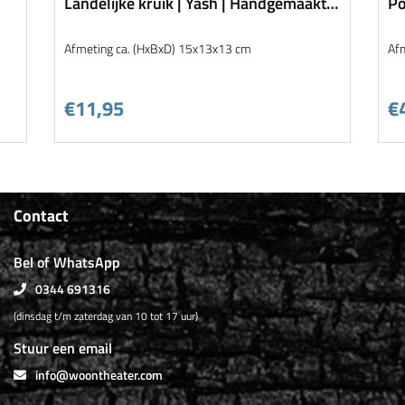
Landelijke kruik | Yash | Handgemaakt
Po
aardewerk
00
Afmeting ca. (HxBxD) 15x13x13 cm
Af
€11,95
€
Contact
Bel of WhatsApp
0344 691316
(dinsdag t/m zaterdag van 10 tot 17 uur)
Stuur een email
info@woontheater.com