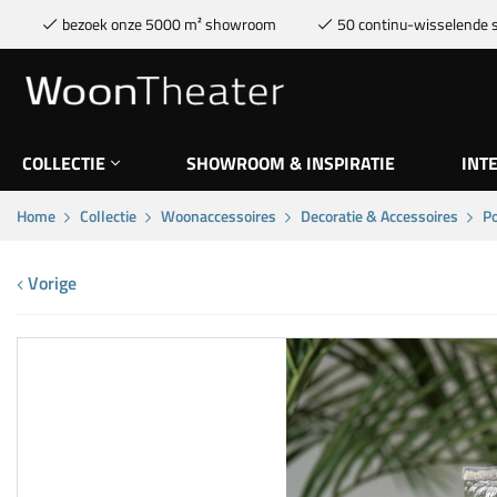
bezoek onze 5000 m² showroom
50 continu-wisselende s
COLLECTIE
SHOWROOM & INSPIRATIE
INT
Home
Collectie
Woonaccessoires
Decoratie & Accessoires
Po
Vorige