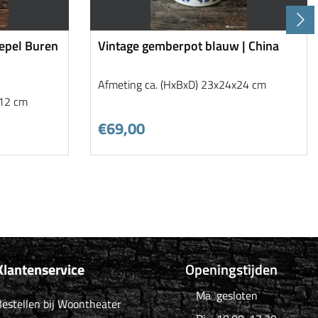
epel Buren
Vintage gemberpot blauw | China
Afmeting ca. (HxBxD) 23x24x24 cm
x12 cm
€69,00
Klantenservice
Openingstijden
Ma
gesloten
estellen bij Woontheater