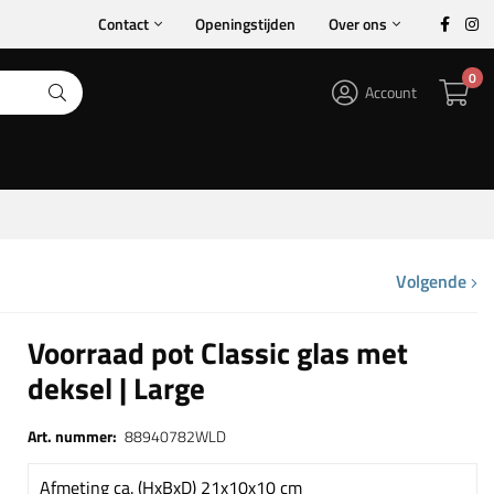
Contact
Openingstijden
Over ons
0
Account
Volgende
Voorraad pot Classic glas met
deksel | Large
Art. nummer:
88940782WLD
Afmeting ca. (HxBxD) 21x10x10 cm