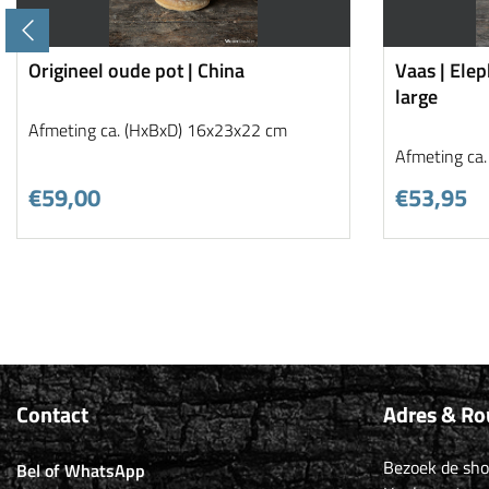
Origineel oude pot | China
Vaas | Elep
large
Afmeting ca. (HxBxD) 16x23x22 cm
Afmeting ca
€59,00
€53,95
Contact
Adres & Ro
Bezoek de sh
Bel of WhatsApp