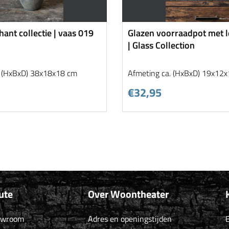
hant collectie | vaas 019
Glazen voorraadpot met l
| Glass Collection
. (HxBxD) 38x18x18 cm
Afmeting ca. (HxBxD) 19x12
€32,95
ute
Over Woontheater
owroom
Adres en openingstijden
B