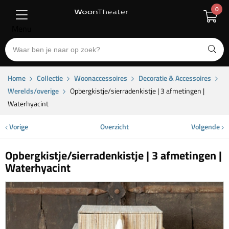
0
Menu
Home
Collectie
Woonaccessoires
Decoratie & Accessoires
Werelds/overige
Opbergkistje/sierradenkistje | 3 afmetingen |
Waterhyacint
Vorige
Overzicht
Volgende
Opbergkistje/sierradenkistje | 3 afmetingen |
Waterhyacint