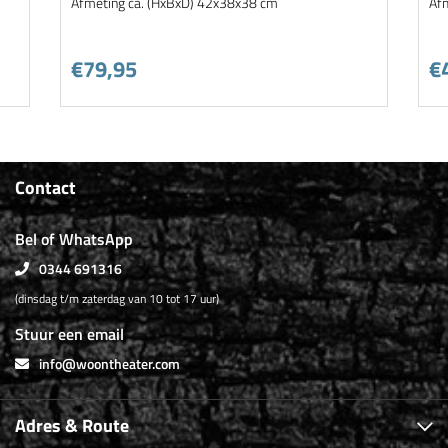
Afmeting ca. (HxBxD) 42x38x38 cm
Af
€79,95
€
Contact
Bel of WhatsApp
0344 691316
(dinsdag t/m zaterdag van 10 tot 17 uur)
Stuur een email
info@woontheater.com
Adres & Route