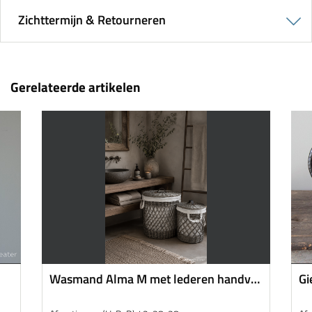
Zichttermijn & Retourneren
Gerelateerde artikelen
Wasmand Alma M met lederen handvat
Gi
| Small
st