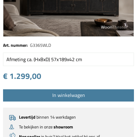
Art. nummer:
G3365WLD
Afmeting ca. (HxBxD) 57x189x42 cm
€ 1.299,00
In winkelwagen
Levertijd
binnen 14 werkdagen
Te bekijken in onze
showroom
Nog sneller
in huis? Haal het artikel bij ons af