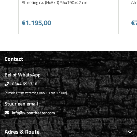
Afmeting ca. (HxBxD) 54x190x42 cm
Af
€1.195,00
€
Contact
Bel of WhatsApp
0344 691316
(dinsdag t/m zaterdag van 10 tot 17 uur)
Stuur een email
info@woontheater.com
Adres & Route