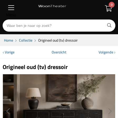
0
Menu
Home
Collectie
Origineel oud (tv) dressoir
Vorige
Overzicht
Volgende
Origineel oud (tv) dressoir