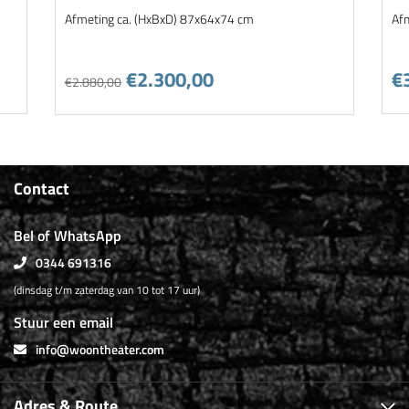
Afmeting ca. (HxBxD) 87x64x74 cm
Af
€2.300,00
€
€2.880,00
Contact
Bel of WhatsApp
0344 691316
(dinsdag t/m zaterdag van 10 tot 17 uur)
Stuur een email
info@woontheater.com
Adres & Route