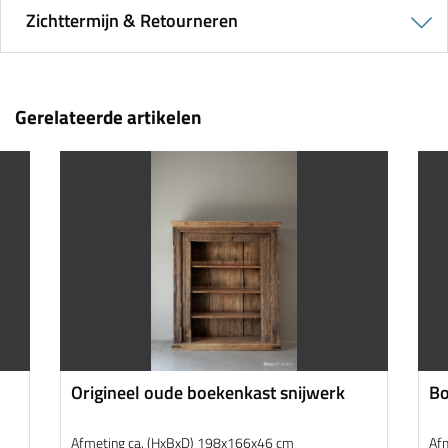
Zichttermijn & Retourneren
Gerelateerde artikelen
Origineel oude boekenkast snijwerk
Bo
Afmeting ca. (HxBxD) 198x166x46 cm
Af