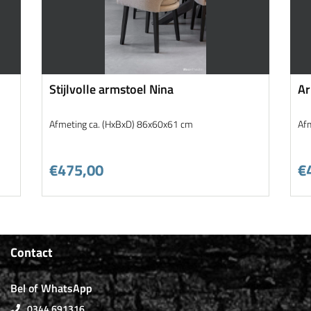
Stijlvolle armstoel Nina
Ar
st
Afmeting ca. (HxBxD) 86x60x61 cm
Af
€475,00
€
Contact
Bel of WhatsApp
0344 691316