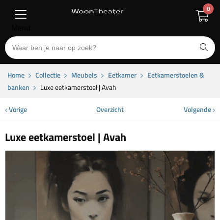
0
Menu
Home
Collectie
Meubels
Eetkamer
Eetkamerstoelen &
banken
Luxe eetkamerstoel | Avah
Vorige
Overzicht
Volgende
Luxe eetkamerstoel | Avah