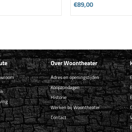
€89,00
ute
Over Woontheater
owroom
Adres en openingstijden
B
Koopzondagen
B
ik
Historie
B
ving
Werken bij Woontheater
G
Contact