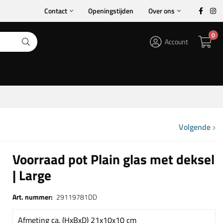
Contact
Openingstijden
Over ons
0
Account
Volgende
Voorraad pot Plain glas met deksel
| Large
Art. nummer:
29119781DD
Afmeting ca. (HxBxD) 21x10x10 cm