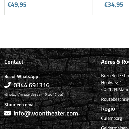
€49,95
€34,95
Contact
Adres & Ro
Bezoek de sh
Bel of WhatsApp
Hoolweg 1
0344 691316
4021CN Maur
(dinsdag t/m zaterdag van 10 tot 17 uur)
Routebeschrij
Stuur een email
Regio
info@woontheater.com
Culemborg
Geldermalsen