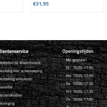
€31,95
Klantenservice
Openingstijden
Ma
gesloten
estellen bij Woontheater
Di
10:00-17:30
evestig hier je herroeping
Wo
10:00-17:30
estelling annuleren
Do
10:00-17:30
arantie
Vrij
10:00-17:30
Verzendkosten
Za
10:00-17:00
Bezorging
Zo
koopzondagen