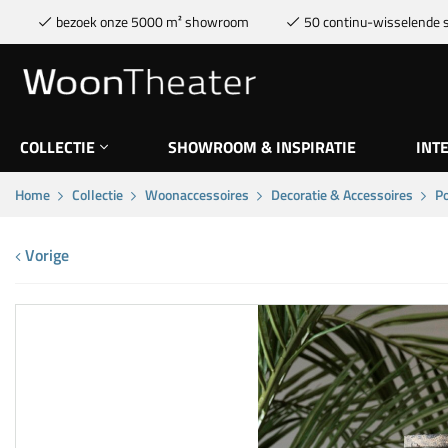
bezoek onze 5000 m² showroom
50 continu-wisselende s
COLLECTIE
SHOWROOM & INSPIRATIE
INT
Home
Collectie
Woonaccessoires
Decoratie & Accessoires
Po
Vorige