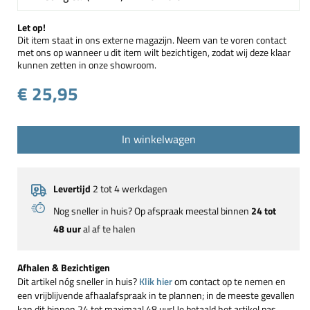
Let op!
Dit item staat in ons externe magazijn. Neem van te voren contact
met ons op wanneer u dit item wilt bezichtigen, zodat wij deze klaar
kunnen zetten in onze showroom.
€ 25,95
In winkelwagen
Levertijd
2 tot 4 werkdagen
Nog sneller in huis? Op afspraak meestal binnen
24 tot
48 uur
al af te halen
Afhalen & Bezichtigen
Dit artikel nóg sneller in huis?
Klik hier
om contact op te nemen en
een vrijblijvende afhaalafspraak in te plannen; in de meeste gevallen
kan dit binnen 24 tot maximaal 48 uur! Je betaald het artikel pas